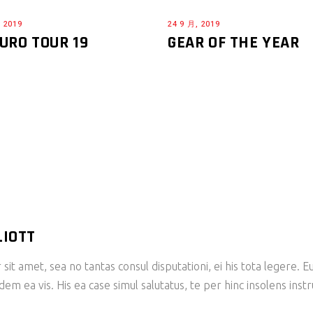
, 2019
24 9 月, 2019
URO TOUR 19
GEAR OF THE YEAR
LIOTT
sit amet, sea no tantas consul disputationi, ei his tota legere.
m ea vis. His ea case simul salutatus, te per hinc insolens inst