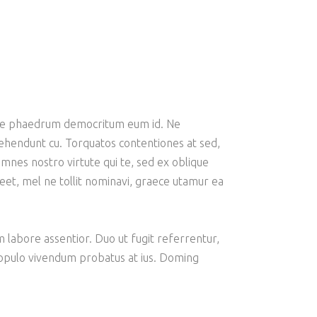
emore phaedrum democritum eum id. Ne
prehendunt cu. Torquatos contentiones at sed,
mnes nostro virtute qui te, sed ex oblique
oreet, mel ne tollit nominavi, graece utamur ea
am labore assentior. Duo ut fugit referrentur,
 populo vivendum probatus at ius. Doming