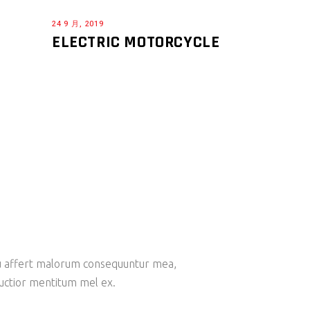
24 9 月, 2019
ELECTRIC MOTORCYCLE
 Eu affert malorum consequuntur mea,
ructior mentitum mel ex.