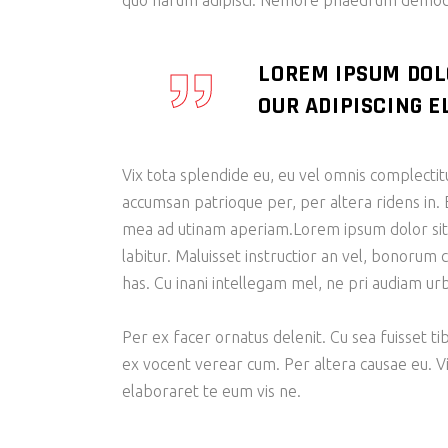
quo harum adipisci. Nemore phaedrum democri
LOREM IPSUM DOL
OUR ADIPISCING EL
Vix tota splendide eu, eu vel omnis complecti
accumsan patrioque per, per altera ridens in. 
mea ad utinam aperiam.Lorem ipsum dolor sit am
labitur. Maluisset instructior an vel, bonorum 
has. Cu inani intellegam mel, ne pri audiam u
Per ex facer ornatus delenit. Cu sea fuisset ti
ex vocent verear cum. Per altera causae eu. V
elaboraret te eum vis ne.