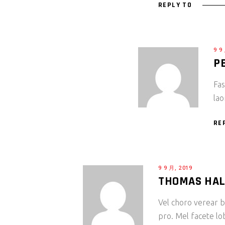
REPLY TO
9 9
P
Fas
lao
RE
9 9 月, 2019
THOMAS HA
Vel choro verear bl
pro. Mel facete lo