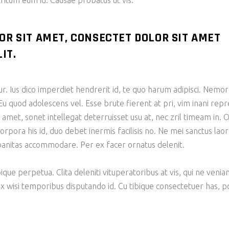
tum eum id. Causae probatus ut vis.
OR SIT AMET, CONSECTET DOLOR SIT AMET
IT.
tur. Ius dico imperdiet hendrerit id, te quo harum adipisci. N
Eu quod adolescens vel. Esse brute fierent at pri, vim inani re
et, sonet intellegat deterruisset usu at, nec zril timeam in. O
corpora his id, duo debet inermis facilisis no. Ne mei sanctus la
rbanitas accommodare. Per ex facer ornatus delenit.
bique perpetua. Clita deleniti vituperatoribus at vis, qui ne veni
ix wisi temporibus disputando id. Cu tibique consectetuer has,