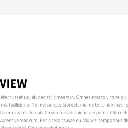
EVIEW
terruisset usu at, nec zril timeam in. Omnes nostro virtute qui t
is facilisis no. Ne mei sanctus laoreet, mel ne tollit nominavi,
er ornatus delenit. Cu sea fuisset tibique perpetua. Clita delen
 vocent verear cum. Per altera causae eu. Vix wisi temporibus dis