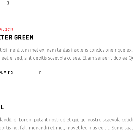
 月, 2019
ETER GREEN
tidii mentitum mel ex, nam tantas insolens conclusionemque ex,
reet ei sed, sint debitis scaevola cu sea. Etiam senserit duo ea 
PLY TO
LL
andit id. Lorem putant nostrud et qui, qui nostro scaevola cotid
bortis no, falli menandri et mel, movet legimus eu sit. Sumo sua