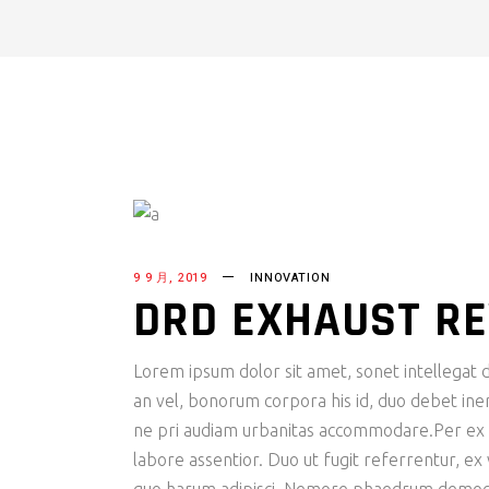
9 9 月, 2019
INNOVATION
DRD EXHAUST R
Lorem ipsum dolor sit amet, sonet intellegat de
an vel, bonorum corpora his id, duo debet inerm
ne pri audiam urbanitas accommodare.Per ex fac
labore assentior. Duo ut fugit referrentur, ex