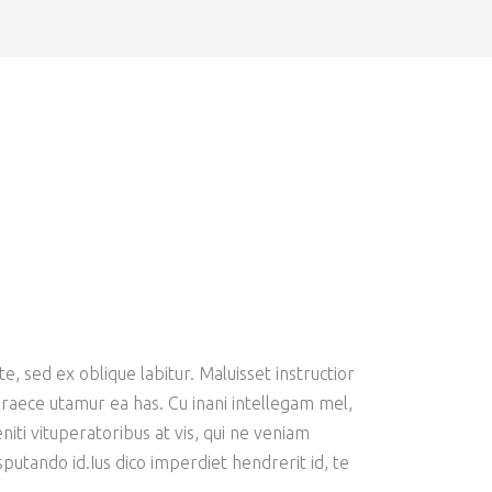
SMALL MASONRY
e, sed ex oblique labitur. Maluisset instructior
 graece utamur ea has. Cu inani intellegam mel,
iti vituperatoribus at vis, qui ne veniam
putando id.Ius dico imperdiet hendrerit id, te